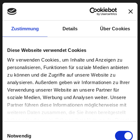
Zustimmung
Details
Über Cookies
Diese Webseite verwendet Cookies
Wir verwenden Cookies, um Inhalte und Anzeigen zu
personalisieren, Funktionen für soziale Medien anbieten
zu können und die Zugriffe auf unsere Website zu
analysieren. Außerdem geben wir Informationen zu Ihrer
Verwendung unserer Website an unsere Partner für
soziale Medien, Werbung und Analysen weiter. Unsere
Reset Password
Partner führen diese Informationen möglicherweise mit
weiteren Daten zusammen, die Sie ihnen bereitgestellt
Enter your email and we will send you a password
haben oder die sie im Rahmen Ihrer Nutzung der Dienste
reset link.
gesammelt haben.
Einwilligungsauswahl
Notwendig